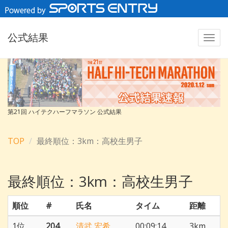
公式結果
第21回 ハイテクハーフマラソン 公式結果
TOP
最終順位：3km：高校生男子
最終順位：3km：高校生男子
順位
#
氏名
タイム
距離
1位
204
清武 宏希
00:09:14
3km