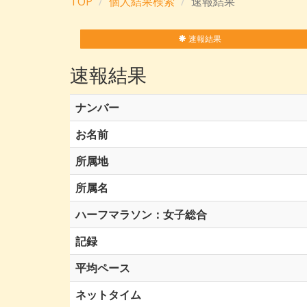
TOP
個人結果検索
速報結果
速報結果
速報結果
ナンバー
お名前
所属地
所属名
ハーフマラソン：女子総合
記録
平均ペース
ネットタイム