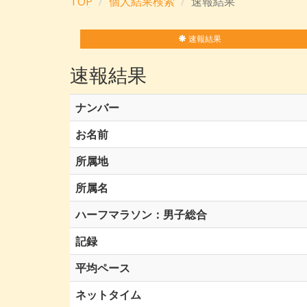
TOP
個人結果検索
速報結果
速報結果
速報結果
ナンバー
お名前
所属地
所属名
ハーフマラソン：男子総合
記録
平均ペース
ネットタイム