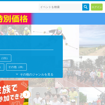
ログイン
（131）
その他
5）
（28）
その他のジャンルを見る
ドベンチャー
スイミング
（4）
（4）
テニス
野球
1）
（1）
（1）