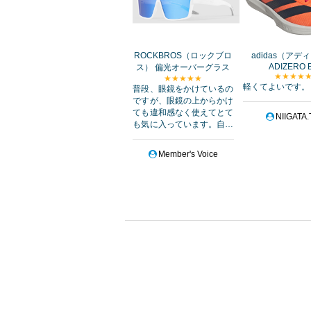
滝の絶景と赤目四十八滝トレイルラン
第25回 あやはし海中ロードレース大会
第40回記念 みつ健康マラソン大会
（2
第12回 中之条まちなか5時間リレーマ
ROCKBROS（ロックブロ
adidas（アデ
の笑顔に！
ADIZERO 
ス） 偏光オーバーグラス
★★★★
★★★★★
2026／第18回とよねみどり湖ハーフ
軽くてよいです。
普段、眼鏡をかけているの
満喫しよう！
ですが、眼鏡の上からかけ
ても違和感なく使えてとて
第34回 浜村杯秋穂ロードレース大会
NIIGATA.T
も気に入っています。自転
第21回 西海市七釜鍾乳洞ロードレー
車競技をしていまして、練
一心fuRUN2026
（2026年8月1日～）
Member's Voice
第40回記念 うちのうら銀河マラソン
（
～
第31回 2027おきなわマラソン
（202
第38回 稲沢シティーマラソン
（2026
奈良 石舞台100トレイルランニングレ
ノンマーキング120Kまで。
第50回記念「新春走ろうかい」-ひらか
第3回 安房鴨川みちくさぼちぼちフル
第59回 青梅マラソン【チャリティー