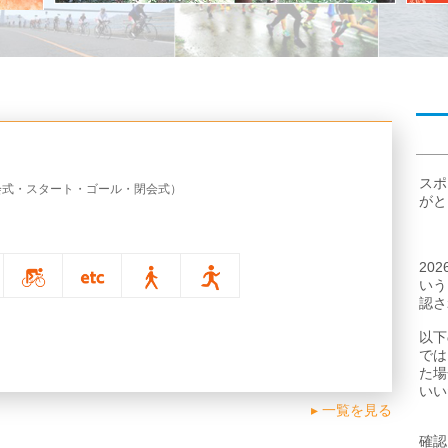
第
スポ
会式・スタート・ゴール・閉会式）
がと
20
いう
認さ
以下
では
た場
いい
一覧を見る
確認