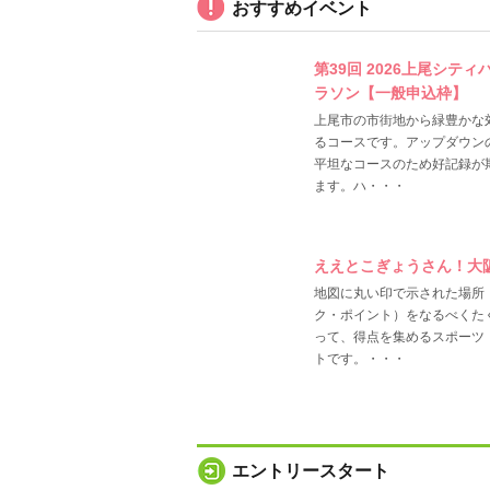
おすすめイベント
第39回 2026上尾シティ
ラソン【一般申込枠】
上尾市の市街地から緑豊かな
るコースです。アップダウン
平坦なコースのため好記録が
ます。ハ・・・
ええとこぎょうさん！大
地図に丸い印で示された場所
ク・ポイント）をなるべくた
って、得点を集めるスポーツ
トです。・・・
エントリースタート