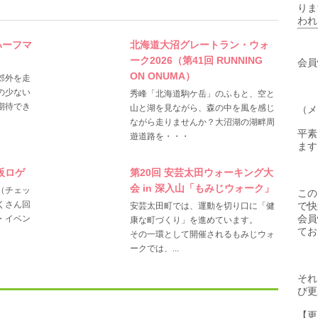
りま
われ
ハーフマ
北海道大沼グレートラン・ウォ
ーク2026（第41回 RUNNING
会員
ON ONUMA）
郊外を走
の少ない
秀峰「北海道駒ケ岳」のふもと、空と
期待でき
山と湖を見ながら、森の中を風を感じ
（メ
ながら走りませんか？大沼湖の湖畔周
平素
遊道路を・・・
ます
阪ロゲ
第20回 安芸太田ウォーキング大
会 in 深入山「もみじウォーク」
（チェッ
この
くさん回
で快
安芸太田町では、運動を切り口に「健
会員
・イベン
康な町づくり」を進めています。
てお
その一環として開催されるもみじウォ
ークでは、...
それ
び更
【更