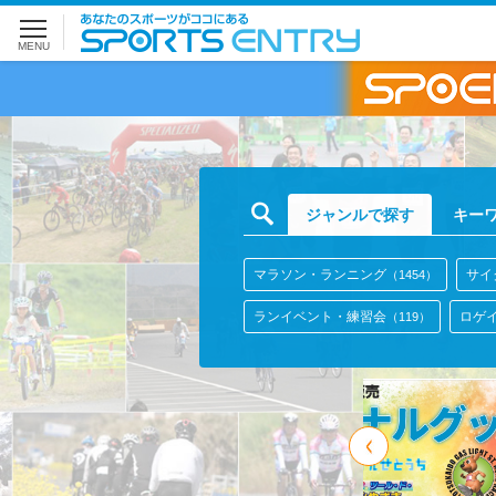
スポーツエントリー
MENU
ジャンルで探す
キー
マラソン・ランニング
サイ
（1454）
ランイベント・練習会
ロゲ
（119）
ウィンタースポーツ
協会連盟
（18）
アウトドア
BMX
SUP
（3）
（3）