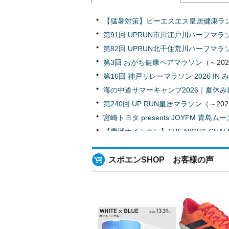
KITA！SENJU（北千住）マラソン【
【猛暑対策】ピーエスエス皇居健康ラン
KITA！SENJU（北千住）マラソン【
第91回 UPRUN市川江戸川ハーフマラ
第42回 京田辺市マラソン大会
（2026
第82回 UPRUN北千住荒川ハーフマラ
第12回 鶴見川風の音アリーナマラソン
第3回 おがち健康ペアマラソン
（～20
庄内緑地グリーンランニング（30km20km
第16回 神戸リレーマラソン 2026 IN
小江戸川越ハーフマラソン2026
（202
海の中道サマーキャンプ2026｜夏休
第15回 さがみ風っ子トレイルランニ
第240回 UP RUN皇居マラソン
（～20
年末走り納めマラソン2026【東京豊洲
宮崎トヨタ presents JOYFM 青島
年末走り納め耐久リレーマラソン202
【豊洲ナイトラン】THE NIGHT CHAL
第18回 「文の京」5時間耐久リレーマ
月10日）
彩湖エコマラソン2026オータムスペシ
2026 OSJ 安達太良山トレイル
（～20
スポエンSHOP お客様の声
New Year 上野の森 20kmマラソン・
川ドボン！はじめての京都嵐山トレイ
京王駅伝フェスティバル2026
（2026
川ドボン！湖南アルプストレイルラン
＆チャリティファンラン！
第1回 さっぽろチャレンジロードレー
ルネサンス・ランニングフェスティバル2
第86回 スポーツメイトラン東大島小
第35回きやまロードレース大会・第1
第15回 湊酒田つや姫ハーフマラソン大
第25回 坂戸市民チャリティマラソン（