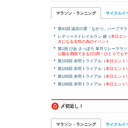
マラソン・ランニング
サイクルイ
第41回 諭吉の里「なかつ」ハーフマ
レディーストレイルラン 姫
（
本日エン
きになる女性の為のイベント
第1回 ぴあ さっぽろ 皐月リレーマラ
公園を満喫できる2日間！ひとりでも
第103回 赤羽トライアル
（
本日エント
第104回 赤羽トライアル
（
本日エント
第105回 赤羽トライアル
（
本日エント
第106回 赤羽トライアル
（
本日エント
板橋月例チャレンジ大会［1月16日（
例チャレンジ大会
年納め！令和赤羽マラソン2026
（
本日
〆切近し！
第117回 季節の荒川ハーフマラソン
（
第118回 季節の荒川ハーフマラソン
（
マラソン・ランニング
サイクルイ
KITA！SENJU（北千住）マラソン【1