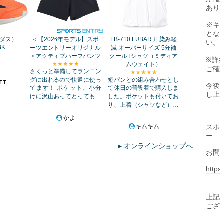
（～2026年8月13日）
あり
（2026年8月3日～）
※キ
026年8月1日～）
- 走った後も、楽しみがいっぱい
とな
ラソン
（2026年8月1日～）
- 仲間とタスキをつないで今年一番
ィダス）
＜【2026年モデル】スポ
FB-710 FUBAR 汗染み軽
い。
BK
ーツエントリーオリジナル
減 オーバーサイズ 5分袖
★
＞アクティブハーフパンツ
クールTシャツ（ミディア
マラソン
（2026年8月1日～）
- 走って、食べて、とよねの秋を
※詳
★★★★★
ムウェイト）
ご確
さくっと準備してランニン
★★★★★
グに出れるので快適に使っ
短パンとの組み合わせとし
（ハーフマラソン）
（2026年8月1日～）
.T.
今後
てます！ ポケット、小分
て休日の普段着で購入しま
ス大会
（2026年8月1日～）
し上
けに沢山あってとっても使
した。ポケットも付いてお
いやすいです！
り、上着（シャツなど）と
の重ね着しなくても十分だ
かよ
2026年8月1日～）
- ～われら銀河夢追い人 走れ！宇宙の浦
キムキム
スポ
ー
6年8月1日～）
オンラインショップへ
お問
年8月1日～）
ース
（2026年8月1日～）
- 古都・飛鳥の冬を駆ける。25Kから
http
たハーフマラソン‐
（2026年8月1日～）
上記
マラソン
（2026年8月1日～）
- 日本一ゆる～いフルマラソン！
ござ
プレミアムエントリー】
（2026年8月1日～）