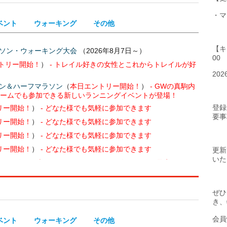
・マ
ベント
ウォーキング
その他
【キ
ラソン・ウォーキング大会
（2026年8月7日～）
00
トリー開始！
）
- トレイル好きの女性とこれからトレイルが好
20
ソン＆ハーフマラソン
（
本日エントリー開始！
）
- GWの真駒内
チームでも参加できる新しいランニングイベントが登場！
登録
リー開始！
）
- どなた様でも気軽に参加できます
要事
リー開始！
）
- どなた様でも気軽に参加できます
リー開始！
）
- どなた様でも気軽に参加できます
リー開始！
）
- どなた様でも気軽に参加できます
更新
いた
土）開催］
（
本日エントリー開始！
）
- 毎月開催を予定する月
エントリー開始！
）
- 景気よく年末を締めましょう！
ぜひ
本日エントリー開始！
）
き、
本日エントリー開始！
）
会員
ベント
ウォーキング
その他
2月20日（日）開催】
（
本日エントリー開始！
）