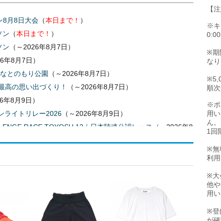
【注
1月17日（日）開催】
（
本日エントリー開始！
）
8月8日大会
（
本日まで！
）
1月31日（日）開催】
（
本日エントリー開始！
）
※キ
ソン
（
本日まで！
）
0:
年8月5日～）
ソン
（～2026年8月7日）
（2026年8月5日～）
- 2026 アースランクラブ第15戦
※期
26年8月7日）
なり
10km+30kmリレー）65th
（2026年8月5日～）
 みなとのもり公園
（～2026年8月7日）
6年8月4日～）
※5
み最高の思い出づくり！
（～2026年8月7日）
順次
ング大会
（2026年8月4日～）
- 笑顔で駆け抜け！楽しい城山！
26年8月9日）
※ポ
会場】
（2026年8月4日～）
ムーンライトリレー2026
（～2026年8月9日）
用い
6【東京豊洲会場】
（2026年8月4日～）
ん。
LENGE RACE TOYOSU 12｜日本陸連公認レース
（～2026年8
1回
ラソン・10kmマラソン
（2026年8月4日～）
ャル
（2026年8月4日～）
26年8月10日）
※無
利用
10kmマラソン
（2026年8月4日～）
ルラン
（～2026年8月10日）
年8月3日～）
- お子様から大人まで参加出来るチャリティ駅伝
｜チャレンジコース
（～2026年8月11日）
※大
他や
ス
（～2026年8月12日）
026
（2026年8月3日～）
用い
松川公園ハーフマラソン
（～2026年8月13日）
2回きやまスロージョギング（R）大会
（2026年8月3日～）
※登
会
（～2026年8月13日）
- 2kmの部を新たに追加！
市制施行50周年記念事業）
（2026年8月3日～）
が確