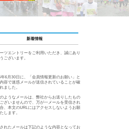
新着情報
59回 青梅マラソン【チャリティープレミアムエントリー】
ーツエントリーをご利用いただき、誠にあり
東京都青梅市 日本陸連公認マラソンコース
うございます。
2027年2月21日(日)開催
26年6月30日に、「会員情報更新のお願い」と
内容で迷惑メールが送信されていることが確
れました。
のようなメールは、弊社からお送りしたもの
ございませんので、万が一メールを受信され
合、本文のURLにはアクセスしないようお願
たします。
されたメールは下記のような内容となってお