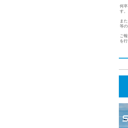
9回全国視覚障がい者駅伝大会
（2026年8月1日～）
- ノーマライゼー
何卒
す。
6年8月1日～）
- 江戸情緒あふれる歴史的な町並みが見所！
また
6年8月1日～）
- 44回目のしあわせがいぶすきに咲く
等の
大会
（2026年8月1日～）
- 豊かな自然の中を楽しくランニング
ご報
（2026年8月1日～）
- 参加者全体でランニングの面白さを共
を行
6年8月1日～）
RRYハシリマス～
（2026年8月1日～）
1日～）
月1日～）
in 豊崎ヤシの木ロード
（2026年7月31日～）
月31日～）
n KANAGAWA -チャリティーラン-
（2026年7月31日～）
2026年7月31日～）
027
（2026年7月31日～）
ルメトレラン｜絶品うな重
（2026年7月31日～）