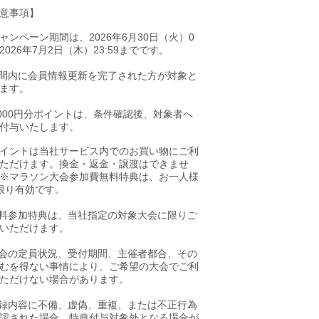
意事項】
ャンペーン期間は、2026年6月30日（火）0
002026年7月2日（木）23:59までです。
間内に会員情報更新を完了された方が対象と
ます。
,000円分ポイントは、条件確認後、対象者へ
付与いたします。
イントは当社サービス内でのお買い物にご利
ただけます。換金・返金・譲渡はできませ
※マラソン大会参加費無料特典は、お一人様
限り有効です。
料参加特典は、当社指定の対象大会に限りご
いただけます。
会の定員状況、受付期間、主催者都合、その
むを得ない事情により、ご希望の大会でご利
ただけない場合があります。
録内容に不備、虚偽、重複、または不正行為
認された場合、特典付与対象外となる場合が