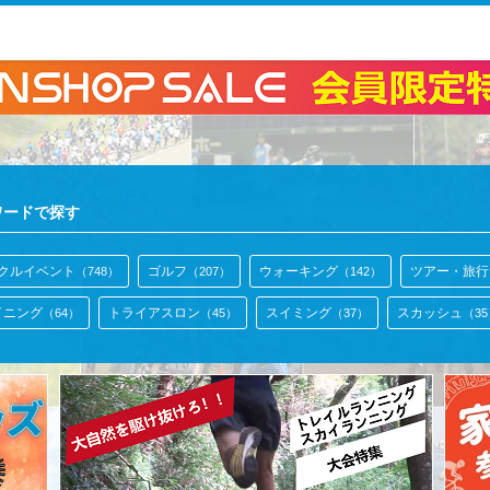
ワードで探す
クルイベント
ゴルフ
ウォーキング
ツアー・旅行
（748）
（207）
（142）
イニング
トライアスロン
スイミング
スカッシュ
（64）
（45）
（37）
（3
登録
サッカー・フットサル
カヌー＆シーカヤック
ア
（12）
（9）
（6）
 & SURF
モータースポーツ
フェンシング
アウトドア
（3）
（3）
（2）
（