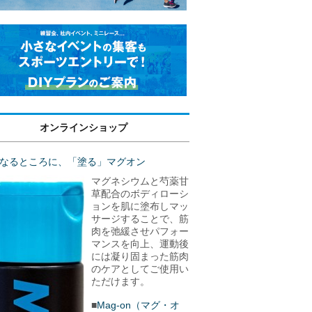
オンラインショップ
なるところに、「塗る」マグオン
マグネシウムと芍薬甘
草配合のボディローシ
ョンを肌に塗布しマッ
サージすることで、筋
肉を弛緩させパフォー
マンスを向上、運動後
には凝り固まった筋肉
のケアとしてご使用い
ただけます。
■
Mag-on（マグ・オ