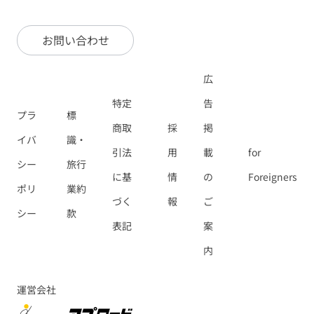
お問い合わせ
広
特定
告
プラ
標
商取
採
掲
イバ
識・
引法
用
載
for
シー
旅行
に基
情
の
Foreigners
ポリ
業約
づく
報
ご
シー
款
表記
案
内
運営会社