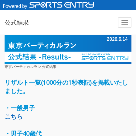
公式結果
東京バーティカルラン 公式結果
リザルト一覧(1000分の1秒表記)を掲載いたし
ました。
・一般男子
こちら
・男子40歳代