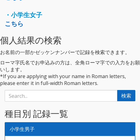
・小学生女子
こちら
個人結果の検索
お名前の一部かゼッケンナンバーで記録を検索できます。
ローマ字氏名でお申込みの方は、全角ローマ字での入力をお願
いします。
*If you are applying with your name in Roman letters,
please enter it in full-width Roman letters.
検索
種目別 記録一覧
小学生男子