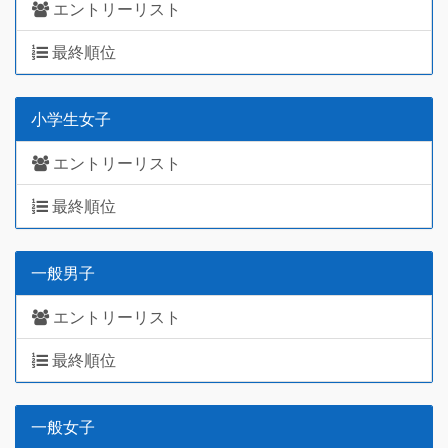
エントリーリスト
最終順位
小学生女子
エントリーリスト
最終順位
一般男子
エントリーリスト
最終順位
一般女子