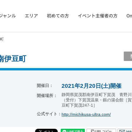
ジャンル
エリア
初めての方
イベント主催者の方
On
豆町
 南伊豆町
2021年2月20日(土)開催
開催日：
静岡県賀茂郡南伊豆町下賀茂 青野川
開催場所：
（受付）下賀茂温泉・銀の湯会館［賀
豆町下賀茂247-1］
公式サイト：
http://michikusa-ultra.com/
URLコピー