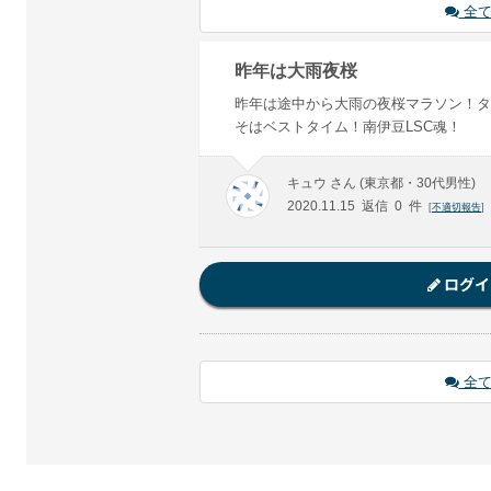
全て
昨年は大雨夜桜
昨年は途中から大雨の夜桜マラソン！タ
そはベストタイム！南伊豆LSC魂！
キュウ さん (東京都・30代男性)
2020.11.15 返信 0 件
[
不適切報告
]
ログイ
全て