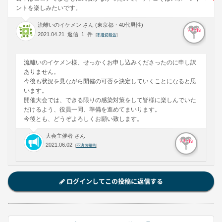
ントを楽しみたいです。
流離いのイケメン さん (東京都・40代男性)
いいね
2021.04.21 返信 1 件
[
不適切報告
]
0
流離いのイケメン様、せっかくお申し込みくださったのに申し訳
ありません。
今後も状況を見ながら開催の可否を決定していくことになると思
います。
開催大会では、できる限りの感染対策をして皆様に楽しんでいた
だけるよう、役員一同、準備を進めてまいります。
今後とも、どうぞよろしくお願い致します。
大会主催者 さん
いいね
2021.06.02
[
不適切報告
]
0
ログインしてこの投稿に返信する