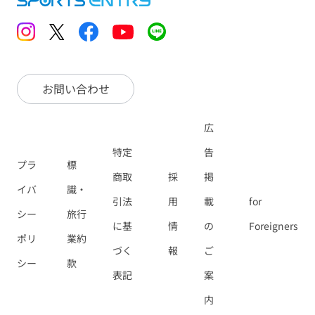
お問い合わせ
広
特定
告
プラ
標
商取
採
掲
イバ
識・
引法
用
載
for
シー
旅行
に基
情
の
Foreigners
ポリ
業約
づく
報
ご
シー
款
表記
案
内