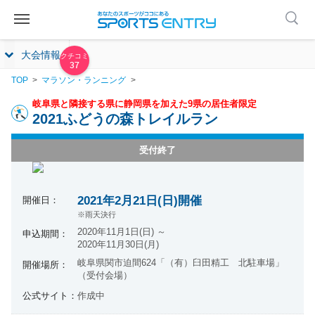
大会情報
37
TOP
マラソン・ランニング
岐阜県と隣接する県に静岡県を加えた9県の居住者限定
2021ふどうの森トレイルラン
受付終了
2021年2月21日(日)開催
開催日：
※雨天決行
2020年11月1日(日) ～
申込期間：
2020年11月30日(月)
岐阜県関市迫間624「（有）臼田精工 北駐車場」
開催場所：
（受付会場）
公式サイト：
作成中