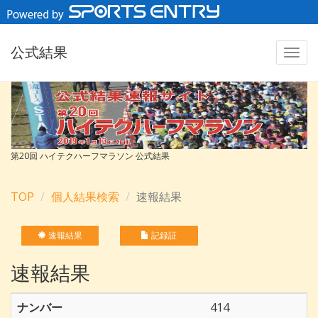
公式結果
第20回 ハイテクハーフマラソン 公式結果
TOP
個人結果検索
速報結果
速報結果
記録証
速報結果
ナンバー
414