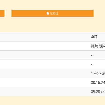
記録証
407
礒崎 颯
-
-
17位 / 
00:16:24
05:28 /