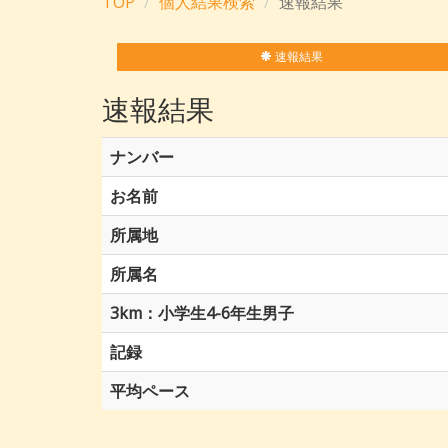
TOP
個人結果検索
速報結果
速報結果
速報結果
ナンバー
お名前
所属地
所属名
3km：小学生4-6年生男子
記録
平均ペース