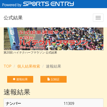
公式結果
第20回 ハイテクハーフマラソン 公式結果
TOP
個人結果検索
速報結果
速報結果
記録証
速報結果
ナンバー
11309