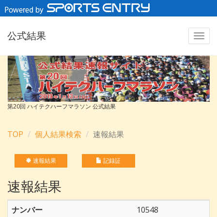
公式結果
第20回 ハイテクハーフマラソン 公式結果
TOP
個人結果検索
速報結果
速報結果
記録証
速報結果
ナンバー
10548