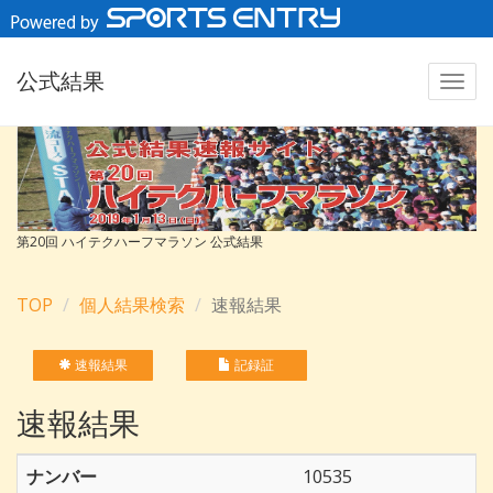
公式結果
第20回 ハイテクハーフマラソン 公式結果
TOP
個人結果検索
速報結果
速報結果
記録証
速報結果
ナンバー
10535