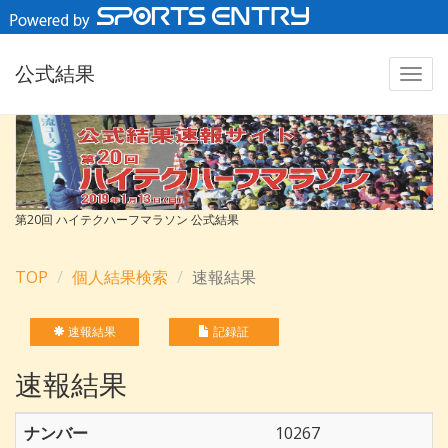
公式結果
第20回 ハイテクハーフマラソン 公式結果
TOP
個人結果検索
速報結果
速報結果
記録証
速報結果
ナンバー
10267