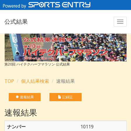
公式結果
第20回 ハイテクハーフマラソン 公式結果
TOP
個人結果検索
速報結果
速報結果
記録証
速報結果
ナンバー
10119