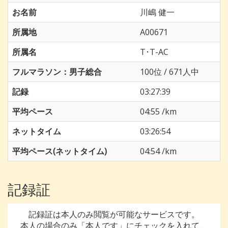
お名前
川嶋 健一
所属地
A00671
所属名
T･T-AC
フルマラソン：男子総合
100位 / 671人中
記録
03:27:39
平均ペース
04:55 /km
ネットタイム
03:26:54
平均ペース(ネットタイム)
04:54 /km
記録証
記録証は本人のみ閲覧が可能なサービスです。
本人の場合のみ「本人です」にチェックを入れて、