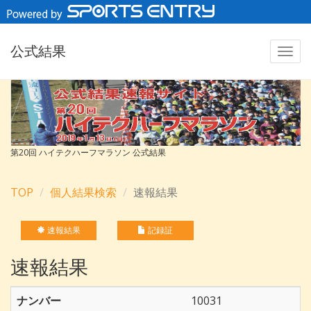
公式結果
第20回 ハイテクハーフマラソン 公式結果
TOP
個人結果検索
速報結果
速報結果
記録証
速報結果
ナンバー
10031