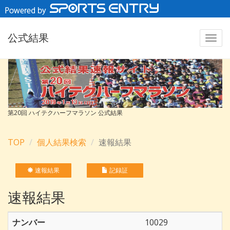
公式結果
第20回 ハイテクハーフマラソン 公式結果
TOP
個人結果検索
速報結果
速報結果
記録証
速報結果
ナンバー
10029