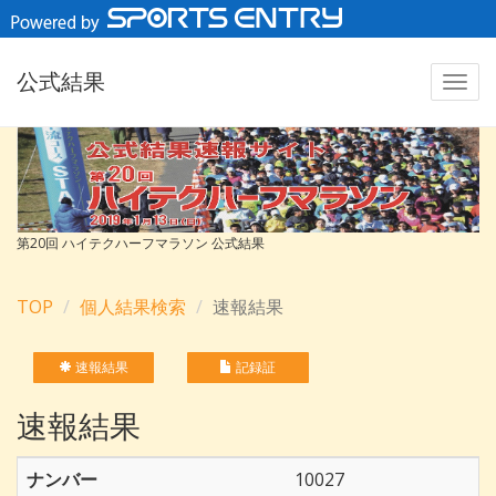
公式結果
第20回 ハイテクハーフマラソン 公式結果
TOP
個人結果検索
速報結果
速報結果
記録証
速報結果
ナンバー
10027